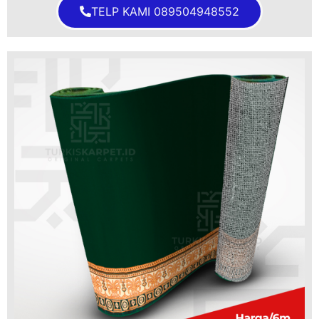
TELP KAMI 089504948552