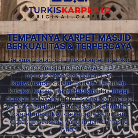
TEMPATNYA KARPET MASJID
BERKUALITAS & TERPERCAYA
Selamat datang di Turkiskarpet.id, toko
karpet masjid terpercaya untuk
menciptakan keindahan dan
kenyamanan dalam ibadah. Temukan
koleksi karpet masjid berkualitas tinggi
dengan pelayanan profesional dan harga
yang terjangkau. Percayakan kebutuhan
karpet masjid Anda kepada kami dan
ciptakan suasana yang indah di masjid
Anda