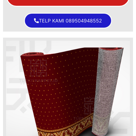
TELP KAMI 089504948552