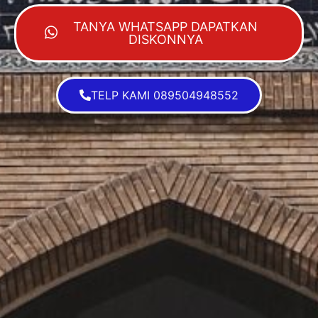
TANYA WHATSAPP DAPATKAN
DISKONNYA
TELP KAMI 089504948552